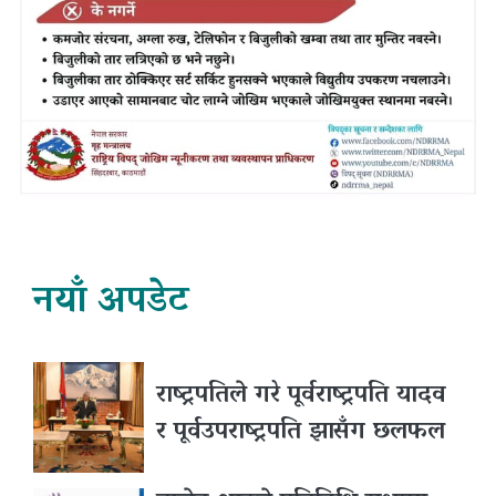
नयाँ अपडेट
राष्ट्रपतिले गरे पूर्वराष्ट्रपति यादव
र पूर्वउपराष्ट्रपति झासँग छलफल