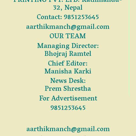
PRINTING PVT. LTD. Kathmandu-
32, Nepal
Contact: 9851253645
aarthikmanch@gmail.com
OUR TEAM
Managing Director:
Bhojraj Ramtel
Chief Editor:
Manisha Karki
News Desk:
Prem Shrestha
For Advertisement
9851253645
aarthikmanch@gmail.com