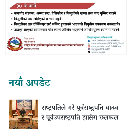
नयाँ अपडेट
राष्ट्रपतिले गरे पूर्वराष्ट्रपति यादव
र पूर्वउपराष्ट्रपति झासँग छलफल