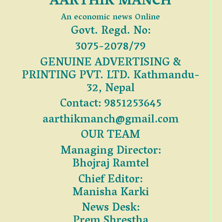
AARTHIK MANCH
An economic news Online
Govt. Regd. No:
3075-2078/79
GENUINE ADVERTISING &
PRINTING PVT. LTD. Kathmandu-
32, Nepal
Contact: 9851253645
aarthikmanch@gmail.com
OUR TEAM
Managing Director:
Bhojraj Ramtel
Chief Editor:
Manisha Karki
News Desk:
Prem Shrestha