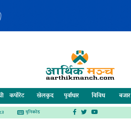
धी
कर्पोरेट
खेलकुद
पुर्वाधार
विविध
बजार
युनिकोड
०८३