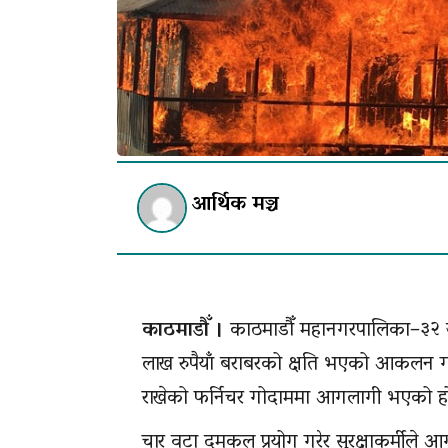
आर्थिक मञ्च
काठमाडौँ ।
काठमाडौँ महानगरपालिका–३२ ज
लाख रुपैयाँ बराबरको क्षति भएको आकलन गरि
राखेको फर्निचर गोदाममा आगलागी भएको ह
चार वटा दमकल प्रयोग गरेर सुरक्षाकर्मीले