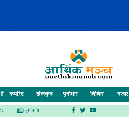
धी
कर्पोरेट
खेलकुद
पुर्वाधार
विविध
बजार
युनिकोड
८३