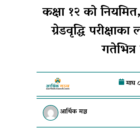
कक्षा १२ को नियमित, ग
ग्रेडवृद्धि परीक्षाका
गतेभित्र 
माघ ८
आर्थिक मञ्च