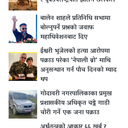
र पूर्वउपराष्ट्रपति झासँग छलफल
बालेन शाहले प्रतिनिधि सभामा
बोल्नुपर्ने प्रश्नकाे जवाफ
महाधिवेशनबाट दिए
ईश्वरी भुजेलको हत्या आरोपमा
पक्राउ परेका ‘नेपाली ब्रो’ माथि
अनुसन्धान गर्न पाँच दिनको म्याद
थप
गोदावरी नगरपालिकाका प्रमुख
प्रशासकीय अधिकृत चढ्ने गाडी
चोरी गर्ने एक जना पक्राउ
अर्थतन्त्रको आकार ६६ खर्ब र