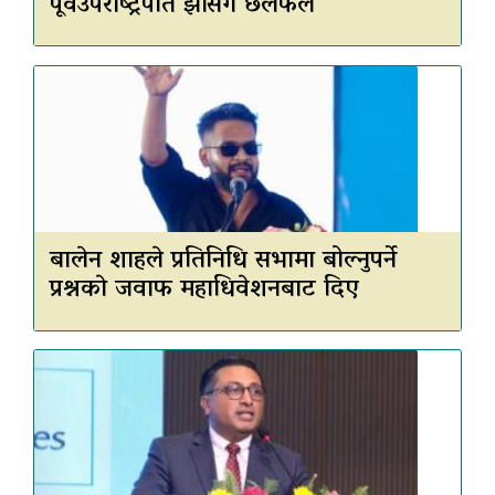
पूर्वउपराष्ट्रपति झासँग छलफल
बालेन शाहले प्रतिनिधि सभामा बोल्नुपर्ने
प्रश्नकाे जवाफ महाधिवेशनबाट दिए