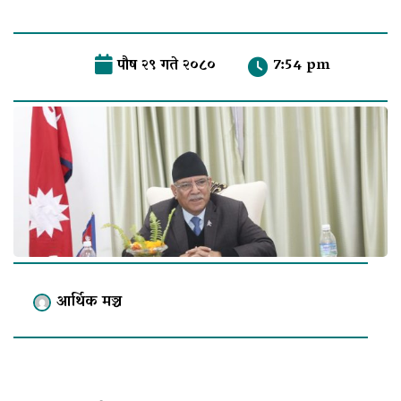
पौष २९ गते २०८०
7:54 pm
आर्थिक मञ्च