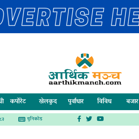
धी
कर्पोरेट
खेलकुद
पुर्वाधार
विविध
बजार
युनिकोड
०८३