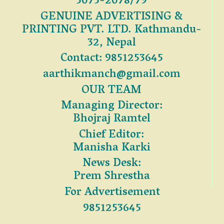
3075-2078/79
GENUINE ADVERTISING &
PRINTING PVT. LTD. Kathmandu-
32, Nepal
Contact: 9851253645
aarthikmanch@gmail.com
OUR TEAM
Managing Director:
Bhojraj Ramtel
Chief Editor:
Manisha Karki
News Desk:
Prem Shrestha
For Advertisement
9851253645