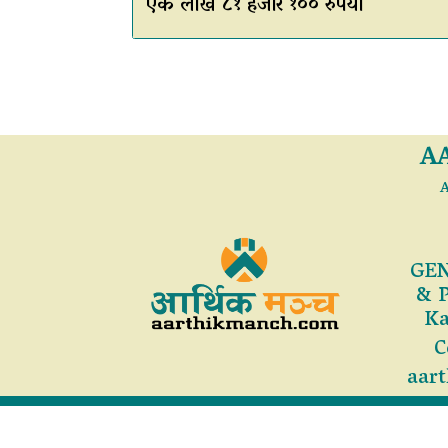
एक लाख ८१ हजार १०० रुपैयाँ
A
A
GEN
& 
Ka
C
aar
सर्वाधिकार 