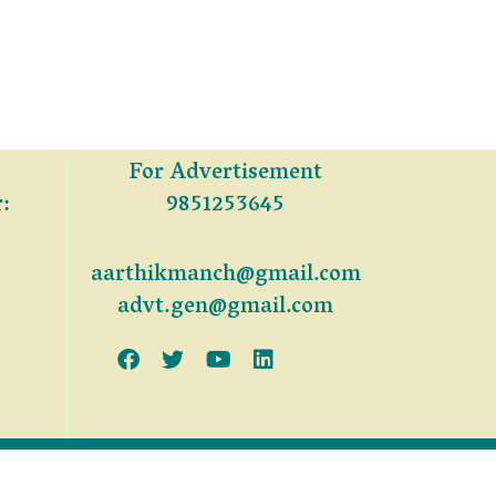
For Advertisement
:
9851253645
aarthikmanch@gmail.com
advt.gen@gmail.com
NG PVT. LTD.