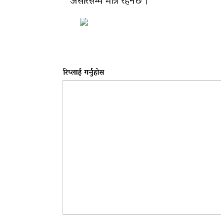
असारसम्म मात्र रहनेछ ।
रिप्लाई गर्नुहोस