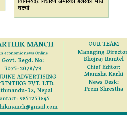
विनिमयदर निर्धारण अमेरिकी डलरको भाउ
घट्यो
ARTHIK MANCH
OUR TEAM
Managing Director
n economic news Online
Bhojraj Ramtel
Govt. Regd. No:
Chief Editor:
3075-2078/79
Manisha Karki
UINE ADVERTISING
News Desk:
PRINTING PVT. LTD.
Prem Shrestha
thmandu-32, Nepal
ontact: 9851253645
thikmanch@gmail.com
सुरक्षित © 2026 GENIUNE ADVERTISING AND PRINTI