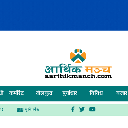
धी
कर्पोरेट
खेलकुद
पुर्वाधार
विविध
बजार
युनिकोड
८३