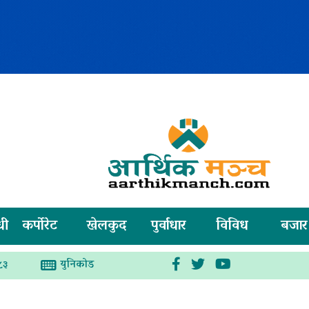
धी
कर्पोरेट
खेलकुद
पुर्वाधार
विविध
बजार
युनिकोड
८३