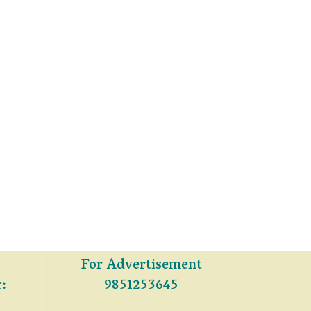
For Advertisement
:
9851253645