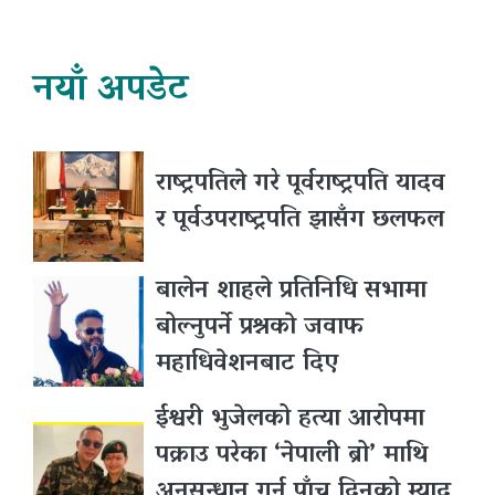
नयाँ अपडेट
राष्ट्रपतिले गरे पूर्वराष्ट्रपति यादव
र पूर्वउपराष्ट्रपति झासँग छलफल
बालेन शाहले प्रतिनिधि सभामा
बोल्नुपर्ने प्रश्नकाे जवाफ
महाधिवेशनबाट दिए
ईश्वरी भुजेलको हत्या आरोपमा
पक्राउ परेका ‘नेपाली ब्रो’ माथि
अनुसन्धान गर्न पाँच दिनको म्याद