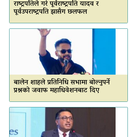
राष्ट्रपतिले गरे पूर्वराष्ट्रपति यादव र
पूर्वउपराष्ट्रपति झासँग छलफल
बालेन शाहले प्रतिनिधि सभामा बोल्नुपर्ने
प्रश्नकाे जवाफ महाधिवेशनबाट दिए