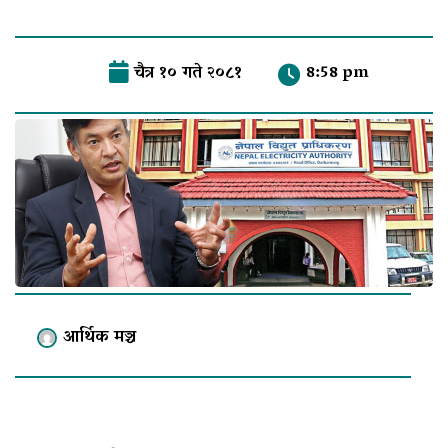
चैत्र १० गते २०८१
8:58 pm
आर्थिक मञ्च