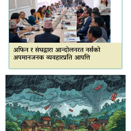
अफिन र संघद्वारा आन्दोलनरत नर्सको
अपमानजनक व्यवहारप्रति आपत्ति