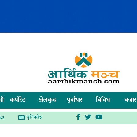
धी
कर्पोरेट
खेलकुद
पुर्वाधार
विविध
बजार
युनिकोड
०८३