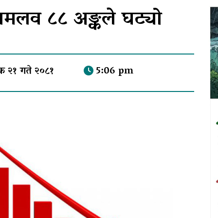
मलव ८८ अङ्कले घट्यो
िक २१ गते २०८१
5:06 pm