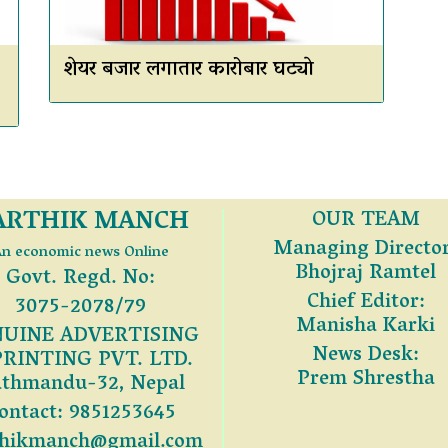
शेयर बजार लगातार कारोबार घट्याे
ARTHIK MANCH
OUR TEAM
Managing Director
n economic news Online
Bhojraj Ramtel
Govt. Regd. No:
Chief Editor:
3075-2078/79
Manisha Karki
UINE ADVERTISING
News Desk:
PRINTING PVT. LTD.
Prem Shrestha
thmandu-32, Nepal
ontact: 9851253645
thikmanch@gmail.com