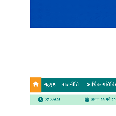
गृहपृष्ठ
राजनीति
आर्थिक गतिवि
07:03AM
श्रावण २२ गते २