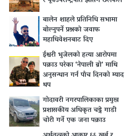
र पूर्वउपराष्ट्रपति झासँग छलफल
बालेन शाहले प्रतिनिधि सभामा
बोल्नुपर्ने प्रश्नकाे जवाफ
महाधिवेशनबाट दिए
ईश्वरी भुजेलको हत्या आरोपमा
पक्राउ परेका ‘नेपाली ब्रो’ माथि
अनुसन्धान गर्न पाँच दिनको म्याद
थप
गोदावरी नगरपालिकाका प्रमुख
प्रशासकीय अधिकृत चढ्ने गाडी
चोरी गर्ने एक जना पक्राउ
अर्थतन्त्रको आकार ६६ खर्ब र