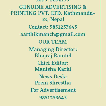
3075-2078/79
GENUINE ADVERTISING &
PRINTING PVT. LTD. Kathmandu-
32, Nepal
Contact: 9851253645
aarthikmanch@gmail.com
OUR TEAM
Managing Director:
Bhojraj Ramtel
Chief Editor:
Manisha Karki
News Desk:
Prem Shrestha
For Advertisement
9851253645