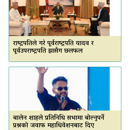
राष्ट्रपतिले गरे पूर्वराष्ट्रपति यादव र
पूर्वउपराष्ट्रपति झासँग छलफल
बालेन शाहले प्रतिनिधि सभामा बोल्नुपर्ने
प्रश्नकाे जवाफ महाधिवेशनबाट दिए