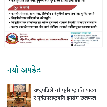
नयाँ अपडेट
राष्ट्रपतिले गरे पूर्वराष्ट्रपति यादव
र पूर्वउपराष्ट्रपति झासँग छलफल