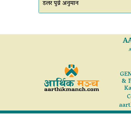
डलर पुग्ने अनुमान
A
A
GEN
& 
Ka
C
aar
सर्वाधिकार 