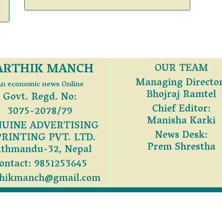
ARTHIK MANCH
OUR TEAM
Managing Director
n economic news Online
Bhojraj Ramtel
Govt. Regd. No:
Chief Editor:
3075-2078/79
Manisha Karki
UINE ADVERTISING
News Desk:
PRINTING PVT. LTD.
Prem Shrestha
thmandu-32, Nepal
ontact: 9851253645
thikmanch@gmail.com
सुरक्षित © 2026 GENIUNE ADVERTISING AND PRINTI