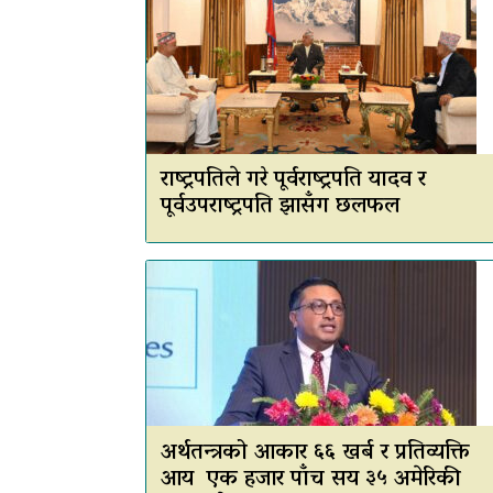
राष्ट्रपतिले गरे पूर्वराष्ट्रपति यादव र
पूर्वउपराष्ट्रपति झासँग छलफल
अर्थतन्त्रको आकार ६६ खर्ब र प्रतिव्यक्ति
आय एक हजार पाँच सय ३५ अमेरिकी