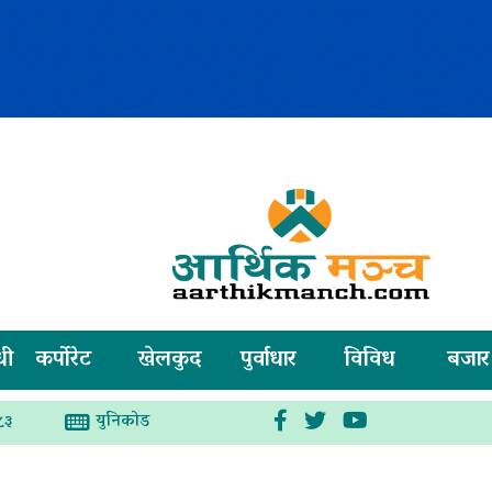
धी
कर्पोरेट
खेलकुद
पुर्वाधार
विविध
बजार
युनिकोड
८३