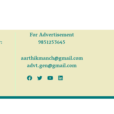
For Advertisement
:
9851253645
aarthikmanch@gmail.com
advt.gen@gmail.com
NG PVT. LTD.