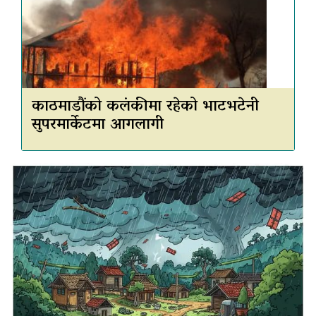
काठमाडौंको कलंकीमा रहेको भाटभटेनी
सुपरमार्केटमा आगलागी