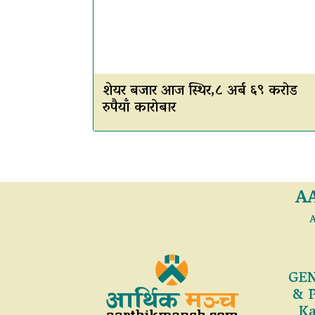
शेयर बजार आज स्थिर,८ अर्ब ६९ करोड
रुपैयाँ काराेबार
A
A
GEN
& 
Ka