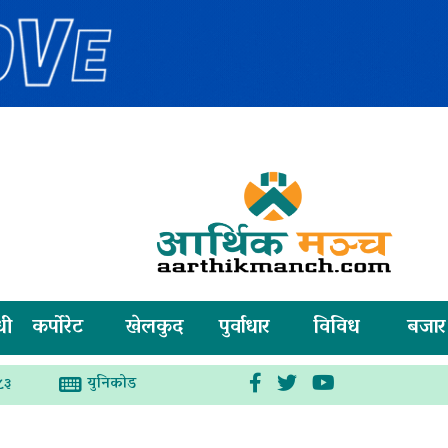
धी
कर्पोरेट
खेलकुद
पुर्वाधार
विविध
बजार
युनिकोड
८३