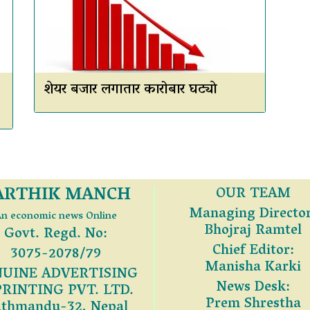
शेयर बजार लगातार कारोबार घट्याे
ARTHIK MANCH
OUR TEAM
Managing Director
n economic news Online
Bhojraj Ramtel
Govt. Regd. No:
Chief Editor:
3075-2078/79
Manisha Karki
UINE ADVERTISING
News Desk:
PRINTING PVT. LTD.
Prem Shrestha
thmandu-32, Nepal