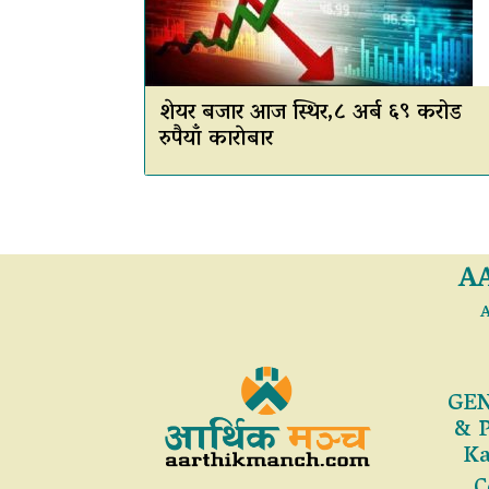
शेयर बजार आज स्थिर,८ अर्ब ६९ करोड
रुपैयाँ काराेबार
A
A
GEN
& 
Ka
C