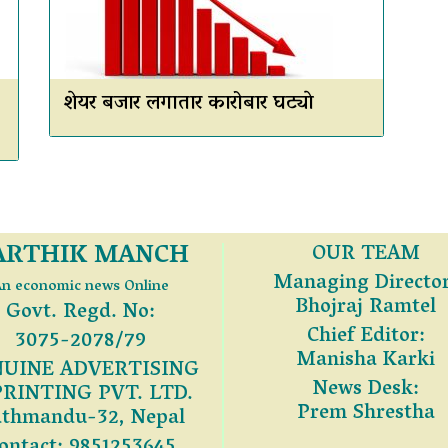
शेयर बजार लगातार कारोबार घट्याे
ARTHIK MANCH
OUR TEAM
Managing Director
n economic news Online
Bhojraj Ramtel
Govt. Regd. No:
Chief Editor:
3075-2078/79
Manisha Karki
UINE ADVERTISING
News Desk:
PRINTING PVT. LTD.
Prem Shrestha
thmandu-32, Nepal
ontact: 9851253645