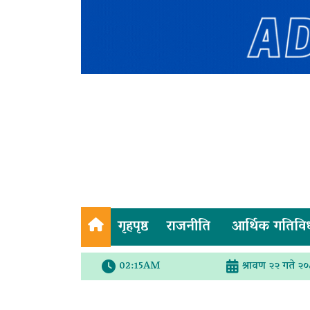
गृहपृष्ठ
राजनीति
आर्थिक गतिवि
02:15AM
श्रावण २२ गते २