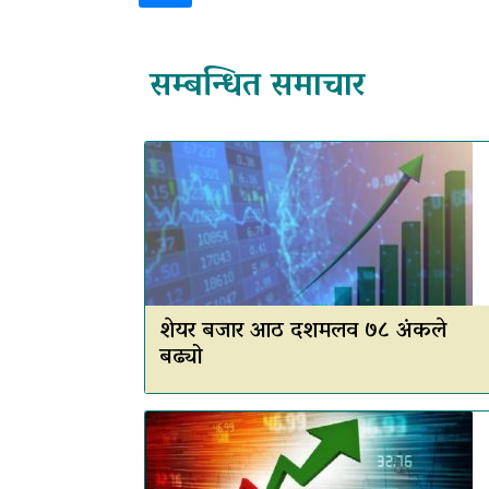
सम्बन्धित समाचार
शेयर बजार आठ दशमलव ७८ अंकले
बढ्यो