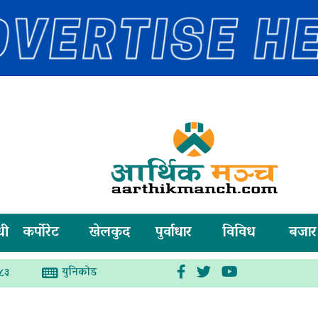
धी
कर्पोरेट
खेलकुद
पुर्वाधार
विविध
बजार
युनिकोड
०८३