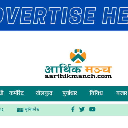
धी
कर्पोरेट
खेलकुद
पुर्वाधार
विविध
बजार
युनिकोड
८३