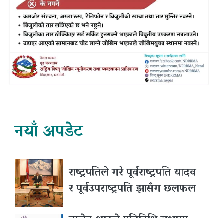
नयाँ अपडेट
राष्ट्रपतिले गरे पूर्वराष्ट्रपति यादव
र पूर्वउपराष्ट्रपति झासँग छलफल