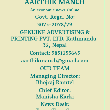
AARTHIK MANCH
An economic news Online
Govt. Regd. No:
3075-2078/79
GENUINE ADVERTISING &
PRINTING PVT. LTD. Kathmandu-
32, Nepal
Contact: 9851253645
aarthikmanch@gmail.com
OUR TEAM
Managing Director:
Bhojraj Ramtel
Chief Editor:
Manisha Karki
News Desk: