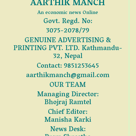
AARTHIK MANCH
An economic news Online
Govt. Regd. No:
3075-2078/79
GENUINE ADVERTISING &
PRINTING PVT. LTD. Kathmandu-
32, Nepal
Contact: 9851253645
aarthikmanch@gmail.com
OUR TEAM
Managing Director:
Bhojraj Ramtel
Chief Editor:
Manisha Karki
News Desk: